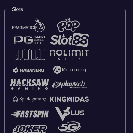
Slots