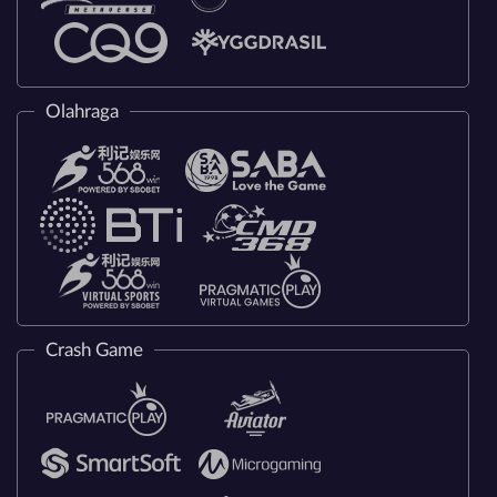
Olahraga
Crash Game