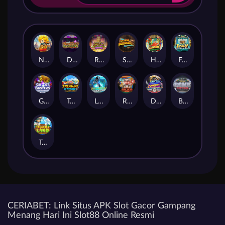
Nova Crash : The Legends of Power
Dart Fest
Ring of Hopeful
Scoop Blessing
Horse Racing
Fruit Roulette Slots
Ghost Busters
Treasure of Pirate
Lagend of Shooter
Real Slap
Drop Racing
Bomb Defusal
Treasure Land
CERIABET: Link Situs APK Slot Gacor Gampang
Menang Hari Ini Slot88 Online Resmi