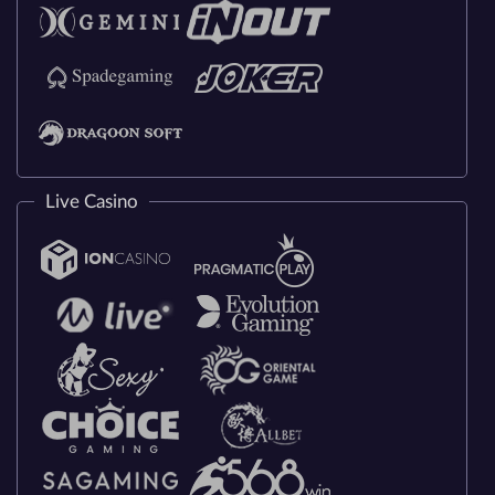
Live Casino