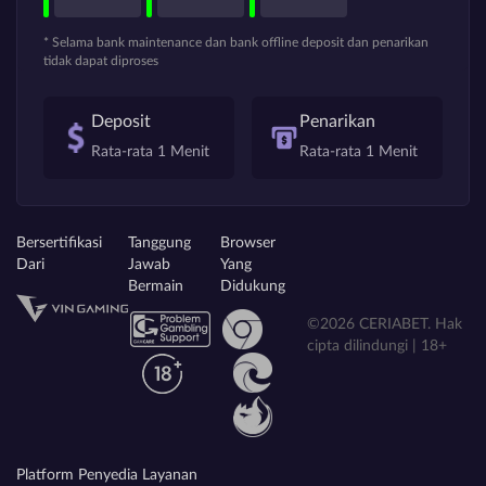
* Selama bank maintenance dan bank offline deposit dan penarikan
tidak dapat diproses
Deposit
Penarikan
Rata-rata 1 Menit
Rata-rata 1 Menit
Bersertifikasi
Tanggung
Browser
Dari
Jawab
Yang
Bermain
Didukung
©2026 CERIABET. Hak
cipta dilindungi | 18+
Platform Penyedia Layanan