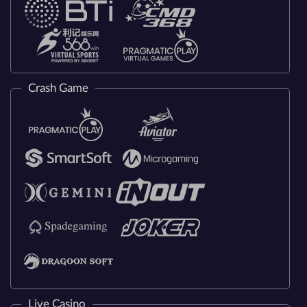
Crash Game
Live Casino