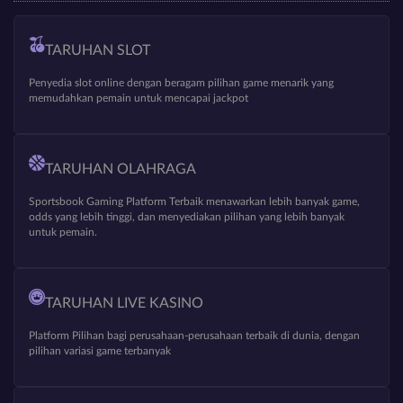
TARUHAN SLOT
Penyedia slot online dengan beragam pilihan game menarik yang
memudahkan pemain untuk mencapai jackpot
TARUHAN OLAHRAGA
Sportsbook Gaming Platform Terbaik menawarkan lebih banyak game,
odds yang lebih tinggi, dan menyediakan pilihan yang lebih banyak
untuk pemain.
TARUHAN LIVE KASINO
Platform Pilihan bagi perusahaan-perusahaan terbaik di dunia, dengan
pilihan variasi game terbanyak