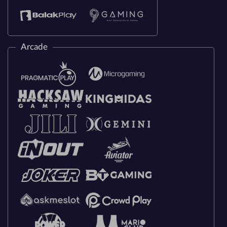
Arcade