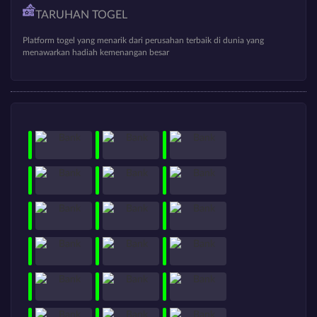
TARUHAN TOGEL
Platform togel yang menarik dari perusahan terbaik di dunia yang
menawarkan hadiah kemenangan besar