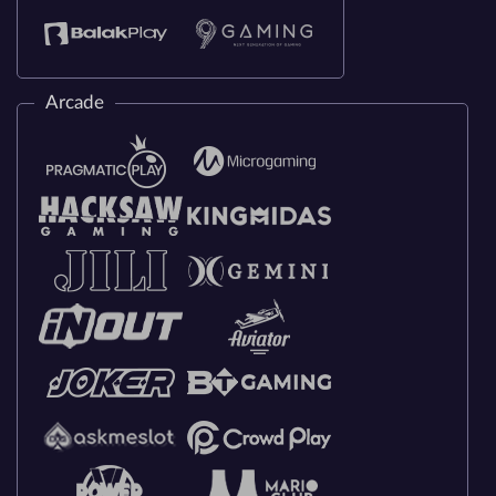
Arcade