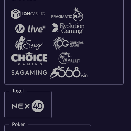
Togel
Poker