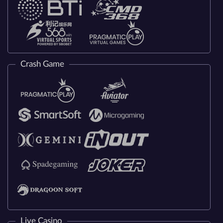
Crash Game
Live Casino