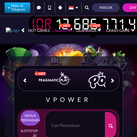
Main di
MASUK
DAF
Telegram
IDR
12,686,771,
HOT GAMES
SLOTS
OLAHRAGA
CRASH GAME
VPOWER
SEMUA
PERMAINAN
SLOTS
TOP
20