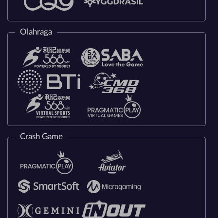
Olahraga
Crash Game