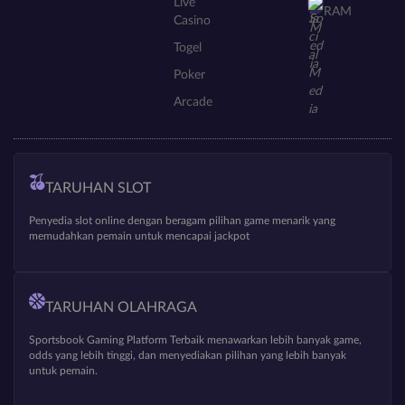
Live
RAM
Casino
Togel
Poker
Arcade
TARUHAN SLOT
Penyedia slot online dengan beragam pilihan game menarik yang
memudahkan pemain untuk mencapai jackpot
TARUHAN OLAHRAGA
Sportsbook Gaming Platform Terbaik menawarkan lebih banyak game,
odds yang lebih tinggi, dan menyediakan pilihan yang lebih banyak
untuk pemain.