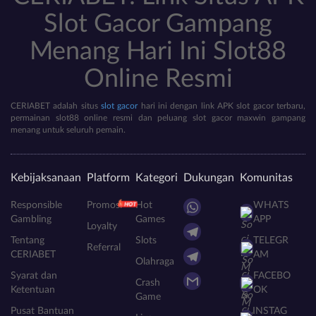
Slot Gacor Gampang
Menang Hari Ini Slot88
Online Resmi
CERIABET adalah situs
slot gacor
hari ini dengan link APK slot gacor terbaru,
permainan slot88 online resmi dan peluang slot gacor maxwin gampang
menang untuk seluruh pemain.
Kebijaksanaan
Platform
Kategori
Dukungan
Komunitas
Responsible
Promosi
Hot
WHATS
Gambling
Games
APP
Loyalty
Tentang
Slots
TELEGR
Referral
CERIABET
AM
Olahraga
Syarat dan
FACEBO
Crash
Ketentuan
OK
Game
Pusat Bantuan
INSTAG