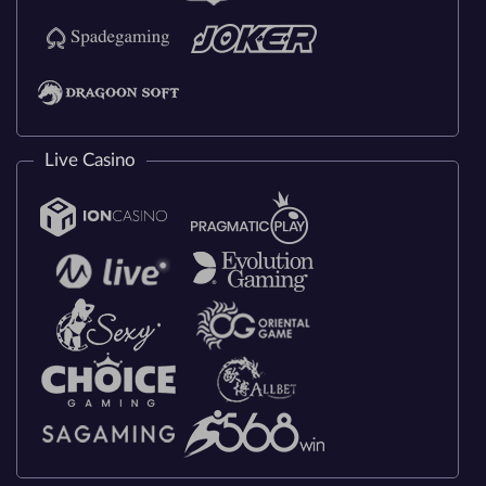
Live Casino