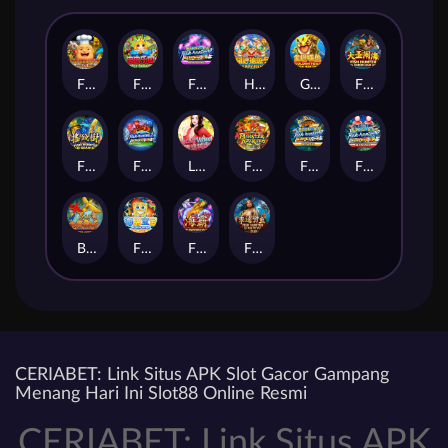
Fisherman's Wharf
Fish Hunter Insect Paradise
Fish Hunter 2 EX-Pro
Happy Fish 5
Golden Toad Fish Hunting
Fish Hunting: Da Sheng Nao Hai
Fish Hunting: Yao Qian Shu
Fish Hunter 2 EX-Novice
Lucky Wheel
Fish Hunter Monster Awaken
Fish Hunter 2 EX-Newbie
Fish Hunter 2 EX-My Club
Bird Paradise
Fish Hunter Spongebob
Fish Haiba
Fish Hunting: Li Kui Pi Yu
CERIABET: Link Situs APK Slot Gacor Gampang
Menang Hari Ini Slot88 Online Resmi
CERIABET: Link Situs APK