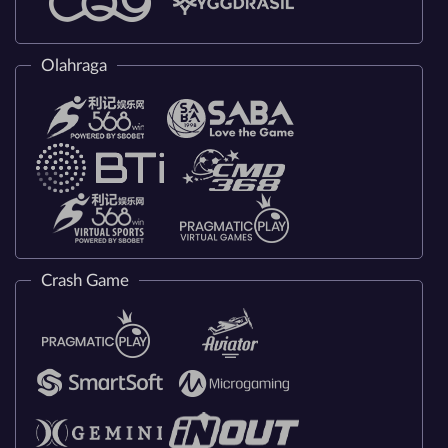
Olahraga
Crash Game