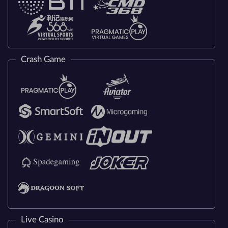
Crash Game
Live Casino