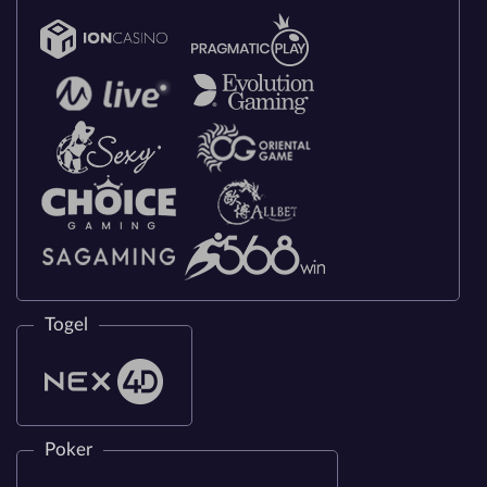
Togel
Poker