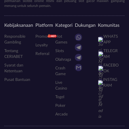
permainan slot88 online resmi dan peluang slot gacor maxwin gampang
menang untuk seluruh pemain.
Kebijaksanaan
Platform
Kategori
Dukungan
Komunitas
Responsible
Promosi
Hot
WHATS
Gambling
Games
APP
Loyalty
Tentang
Slots
TELEGR
Referral
CERIABET
AM
Olahraga
Syarat dan
FACEBO
Crash
Ketentuan
OK
Game
Pusat Bantuan
INSTAG
Live
RAM
Casino
Togel
Poker
Arcade