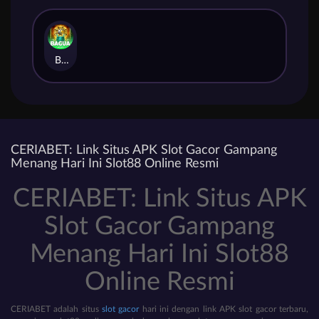
Bagua
CERIABET: Link Situs APK Slot Gacor Gampang
Menang Hari Ini Slot88 Online Resmi
CERIABET: Link Situs APK
Slot Gacor Gampang
Menang Hari Ini Slot88
Online Resmi
CERIABET adalah situs
slot gacor
hari ini dengan link APK slot gacor terbaru,