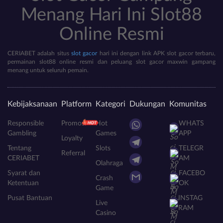
Menang Hari Ini Slot88
Online Resmi
CERIABET adalah situs
slot gacor
hari ini dengan link APK slot gacor terbaru,
permainan slot88 online resmi dan peluang slot gacor maxwin gampang
menang untuk seluruh pemain.
Kebijaksanaan
Platform
Kategori
Dukungan
Komunitas
Responsible
Promosi
Hot
WHATS
Gambling
Games
APP
Loyalty
Tentang
Slots
TELEGR
Referral
CERIABET
AM
Olahraga
Syarat dan
FACEBO
Crash
Ketentuan
OK
Game
Pusat Bantuan
INSTAG
Live
RAM
Casino