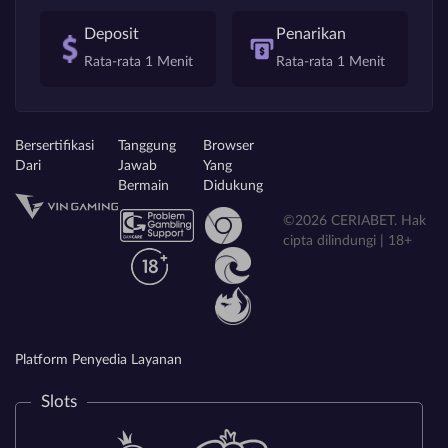
Deposit
Penarikan
Rata-rata 1 Menit
Rata-rata 1 Menit
Bersertifikasi
Tanggung
Browser
Dari
Jawab
Yang
Bermain
Didukung
©2026 CERIABET. Hak
cipta dilindungi | 18+
Platform Penyedia Layanan
Slots