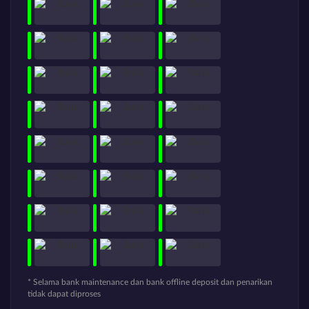
* Selama bank maintenance dan bank offline deposit dan penarikan
tidak dapat diproses