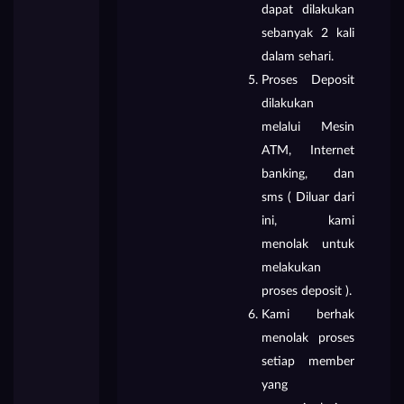
dapat dilakukan
sebanyak 2 kali
dalam sehari.
Proses Deposit
dilakukan
melalui Mesin
ATM, Internet
banking, dan
sms ( Diluar dari
ini, kami
menolak untuk
melakukan
proses deposit ).
Kami berhak
menolak proses
setiap member
yang