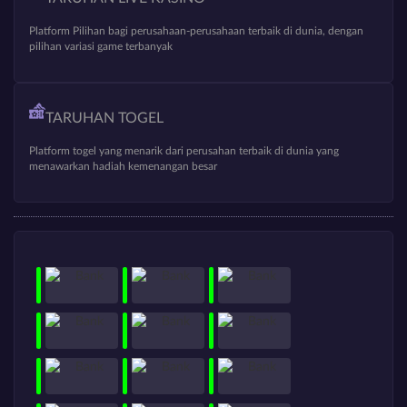
Platform Pilihan bagi perusahaan-perusahaan terbaik di dunia, dengan
pilihan variasi game terbanyak
TARUHAN TOGEL
Platform togel yang menarik dari perusahan terbaik di dunia yang
menawarkan hadiah kemenangan besar