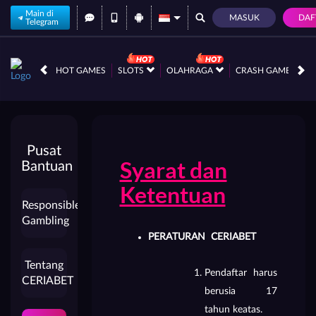
Main di
MASUK
DAF
Telegram
HOT GAMES
SLOTS
OLAHRAGA
CRASH GAME
Pusat
Syarat dan
Bantuan
Ketentuan
Responsible
Gambling
PERATURAN CERIABET
Tentang
Pendaftar harus
CERIABET
berusia 17
tahun keatas.