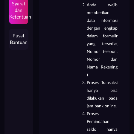
Syarat
Anda wajib
dan
memberikan
Ketentuan
data informasi
dengan lengkap
Pusat
dalam formulir
Bantuan
yang tersedia(
Nomor telepon,
Nomor dan
Nama Rekening
)
Proses Transaksi
hanya bisa
dilakukan pada
jam bank online.
Proses
Pemindahan
saldo hanya