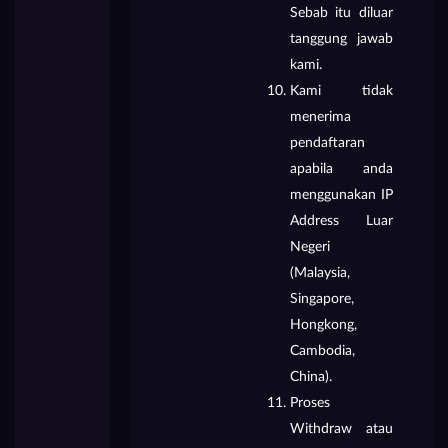
Sebab itu diluar
tanggung jawab
kami.
Kami tidak
menerima
pendaftaran
apabila anda
menggunakan IP
Address Luar
Negeri
(Malaysia,
Singapore,
Hongkong,
Cambodia,
China).
Proses
Withdraw atau