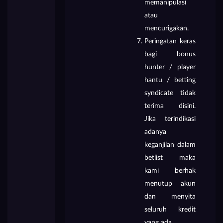
memanipulasi
atau
mencurigakan.
Peringatan keras
bagi bonus
hunter / player
hantu / betting
syndicate tidak
terima disini.
Jika terindikasi
adanya
keganjilan dalam
betlist maka
kami berhak
menutup akun
dan menyita
seluruh kredit
yang ada