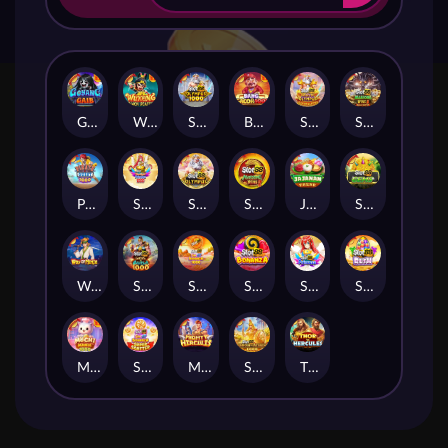
Goyang Gaib
Wukong - Black Scatter
Slot88 Olympus 1000
Bang Gacor 1000
Slot88 Gates of Olympus Super Scatter
Slot88 Mahjong Wins 3 Black Scatter
Pirate Quest 1000
Starlight Princess 1000
Slot88 Olympus
Slot88 Mahjong Wins 2
JaJanan Pasar
Slot88 Gems
Way of Ninja
Slot88 Gates of Gatot Kaca 1000
Slot88 Sweet Bonanza 1000
Slot88 Bonanza
Slot88 Princess
Slot88 Rush
Mochi Mania 1000
Slot88 Sweet Bonanza Super Scatter
Mighty Hercules
Slot88 Wisdom of Athena 1000
Thor vs Hercules