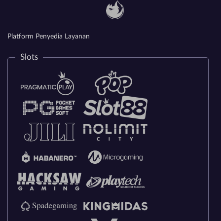
Platform Penyedia Layanan
Slots