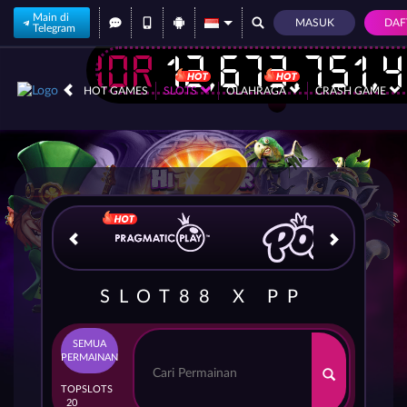
Main di
MASUK
DAF
Telegram
IDR
12,673,751,
HOT GAMES
SLOTS
OLAHRAGA
CRASH GAME
SLOT88 X PP
SEMUA
PERMAINAN
TOP
SLOTS
20