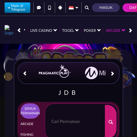
Main di
MASUK
DAF
Telegram
PR
RASH GAME
LIVE CASINO
TOGEL
POKER
ARCADE
JDB
SEMUA
PERMAINAN
ARCADE
FISHING