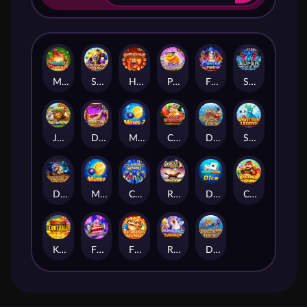
Mole Crash
Shade Dragons Fishing
Happy New Year
Piggy Bank TapTap
Fighter Fire
Super Super Fruit
Jogo Do Bicho
Dragon Master
Mines 2
Crazy King Kong
Dragon Fishing
Spirit Tide Legend
Dragon of Demons
Mines
Classic Mario
Rocket Derby
Dice
Cai Shen Fishing
King Of Football
Fishing Disco
Fishing YiLuFa
Running Chicken
Dragon Fishing II