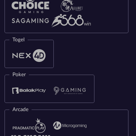
Togel
Poker
Arcade