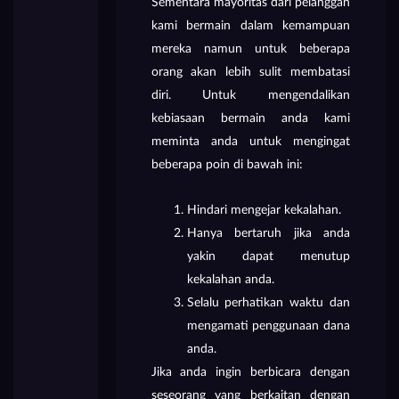
Sementara mayoritas dari pelanggan
kami bermain dalam kemampuan
mereka namun untuk beberapa
orang akan lebih sulit membatasi
diri. Untuk mengendalikan
kebiasaan bermain anda kami
meminta anda untuk mengingat
beberapa poin di bawah ini:
Hindari mengejar kekalahan.
Hanya bertaruh jika anda
yakin dapat menutup
kekalahan anda.
Selalu perhatikan waktu dan
mengamati penggunaan dana
anda.
Jika anda ingin berbicara dengan
seseorang yang berkaitan dengan