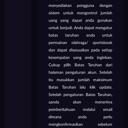
menyediakan pengguna dengan
sistem untuk mengontrol jumlah
uang yang dapat anda gunakan
untuk berjudi. Anda dapat mengatur
batas taruhan anda untuk
permainan olahraga/ sportsbook
dan dapat disesuaikan pada setiap
kesempatan yang anda inginkan.
Cukup pilih Batas Taruhan dari
halaman pengaturan akun. Setelah
itu masukkan jumlah maksimum
Batas Taruhan lalu klik update.
Setelah pengaturan Batas Taruhan,
aanda akan menerima
pemberitahuan melalui email
dimana anda perlu
mengkonfirmasikan sebelum