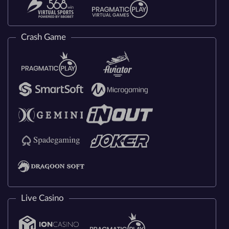
Crash Game
Live Casino