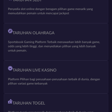
TARUHAN SLOT
Penyedia slot online dengan beragam pilihan game menarik yang
memudahkan pemain untuk mencapai jackpot
TARUHAN OLAHRAGA
Sportsbook Gaming Platform Terbaik menawarkan lebih banyak game,
odds yang lebih tinggi, dan menyediakan pilihan yang lebih banyak
untuk pemain.
TARUHAN LIVE KASINO
Platform Pilihan bagi perusahaan-perusahaan terbaik di dunia, dengan
pilihan variasi game terbanyak
TARUHAN TOGEL