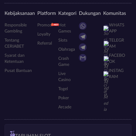
Kebijaksanaan
Platform
Kategori
Dukungan
Komunitas
Responsible
Promosi
Hot
WHATS
Gambling
Games
APP
Loyalty
Tentang
Slots
TELEGR
Referral
CERIABET
AM
Olahraga
Syarat dan
FACEBO
Crash
Ketentuan
OK
Game
Pusat Bantuan
INSTAG
Live
RAM
Casino
Togel
Poker
Arcade