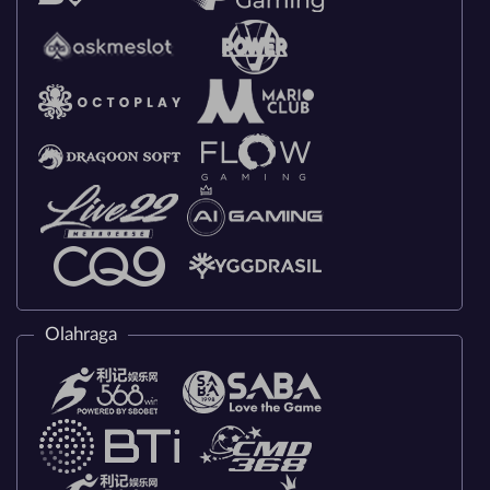
Olahraga