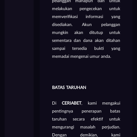
pelanggan manapun dan untuk
melakukan pengecekan untuk
memverifikasi informasi yang
disediakan. Akun pelanggan
mungkin akan ditutup untuk
sementara dan dana akan ditahan
sampai tersedia bukti yang
memadai mengenai umur anda.
BATAS TARUHAN
Di
CERIABET
, kami mengakui
pentingnya penerapan batas
taruhan secara efektif untuk
mengurangi masalah perjudian.
Dengan demikian, kami