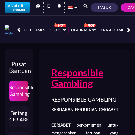
Main di
MASUK
DAF
Telegram
HOT GAMES
SLOTS
OLAHRAGA
CRASH GAME
Pusat
Responsible
Bantuan
Gambling
Responsible
Gambling
RESPONSIBLE GAMBLING
KEBIJAKAN PERJUDIAN CERIABET
Tentang
CERIABET
CERIABET
berkomitmen untuk
mengesahkan taruhan yang