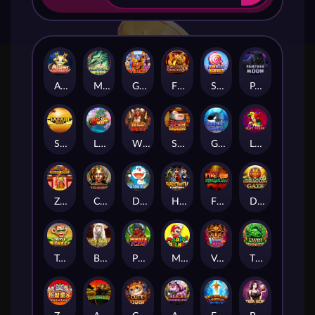
Aliens Madness
Mystical Beasts
GOD OF WEALTH
FORTUNE DRAGON 88
Sweet Buffet
PANTHER MOON
SAFARI HEAT
LUCKY BEASTS
WILD WEST
SUSHI BONANZA
GREAT BLUE
LUCKY JOKER 5
ZHAO CAI JIN BAO
CAT QUEEN
Doraemon
Halloween Fortune
FIRE KINGDOM
DRAGON GATE
Triple Monkey
BAI SHI
PIRATE LEGEND
MARIO AND FRIENDS
Venice Mask
TWIN DRAGON