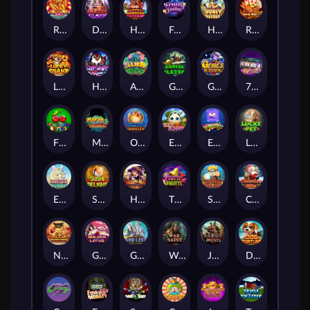
Rio Carnival
Daruma Block
Hawaiian Totem
Fruity Jester
Honey Bee Bee
Red Chilli
Lucky Snake
Hip Hop Penguin
Alien Hive
Goblin Slayer
Genies Blessing
77 FORTUNE
FUNTASTIC FRUIT
MAYAN TEMPLE
OCEAN ADVENTURE
EGGY BUNNIES
EMONJI
LUCKY PET
EASTER BUNNY
SUSHI DELIGHT
HALLOWIN
TUTTI FRUTTI
SHIBA VILLAGE
CHRISTMAS GIFT
NEZHA DEMON REBORN
GOLDEN LOTUS
GOD LIST
WAR SAINT
JOURNEY WEST
DOG FORTUNE