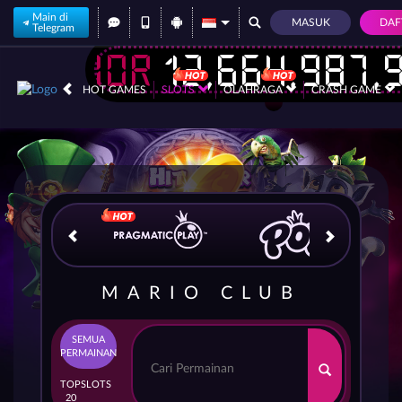
Main di
MASUK
DAF
Telegram
IDR
12,664,987,
HOT GAMES
SLOTS
OLAHRAGA
CRASH GAME
MARIO CLUB
SEMUA
PERMAINAN
TOP
SLOTS
20