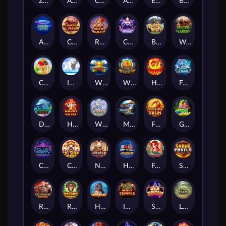
ZHAO CAI TONG ZHI
ARCHER
CUTE TIGER
Alice Wonderland
Excalibur Legend
BOBA BOBA
AROWANAS LUCK
Chinese Fair
RICH AND WEALTHY
Celestial Goddess
BONUS BEAR
WATER MARGIN
CANDY CRUSH
ICELAND
WORLD CUP FRENZY
Wings of God
HELL HOT 100
Frozen Joker
DOLPHIN REEF
HAPPY NEW YEAR
Winter Magic
Magic Wheel
FORTUNE DRUM
GREEN GOLD
Club Party
Cai Shen Do
Neko The Fortune Cat
HIGHWAY KING
Fairy of Riches
Snake Castle
RAGNAROK FIRE STORM
Rising Maya
House of Dog
Insect Temple
Sea Circus
Little Farm