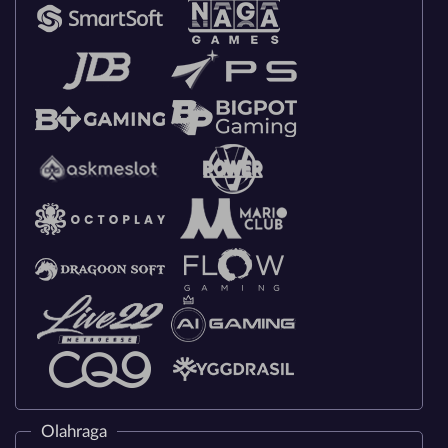
Olahraga