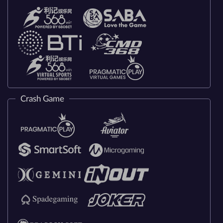
Crash Game