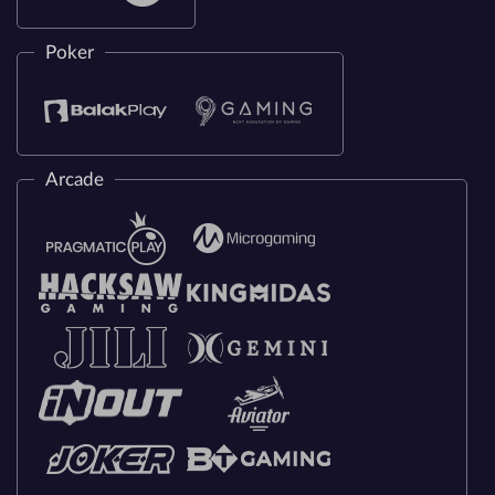
Poker
Arcade