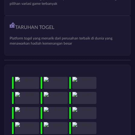
pilihan variasi game terbanyak
TARUHAN TOGEL
Platform togel yang menarik dari perusahan terbaik di dunia yang
menawarkan hadiah kemenangan besar