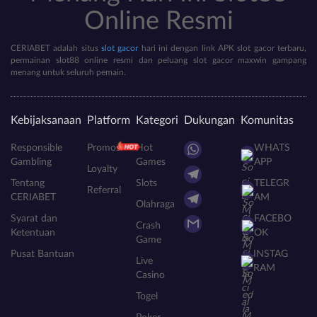
Online Resmi
CERIABET adalah situs
slot gacor
hari ini dengan link APK slot gacor terbaru,
permainan slot88 online resmi dan peluang slot gacor maxwin gampang
menang untuk seluruh pemain.
Kebijaksanaan
Platform
Kategori
Dukungan
Komunitas
Responsible
Promosi
Hot
WHATS
Gambling
Games
APP
Loyalty
Tentang
Slots
TELEGR
Referral
CERIABET
AM
Olahraga
Syarat dan
FACEBO
Crash
Ketentuan
OK
Game
Pusat Bantuan
INSTAG
Live
RAM
Casino
Togel