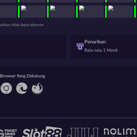
arikan tidak dapat diproses
Penarikan
Rata-rata 1 Menit
Browser Yang Didukung