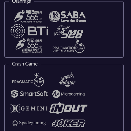
Olahraga
Crash Game