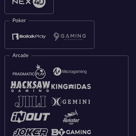
Poker
Arcade