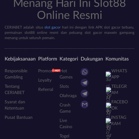
Menang Hari Ini Slot88
Online Resmi
CERIABET adalah situs
slot gacor
hari ini dengan link APK slot gacor terbaru,
permainan slot88 online resmi dan peluang slot gacor maxwin gampang
menang untuk seluruh pemain.
Kebijaksanaan
Platform
Kategori
Dukungan
Komunitas
Responsible
Promosi
Hot
WHATS
Gambling
Games
APP
Loyalty
Tentang
Slots
TELEGR
Referral
CERIABET
AM
Olahraga
Syarat dan
FACEBO
Crash
Ketentuan
OK
Game
Pusat Bantuan
INSTAG
Live
RAM
Casino
Togel