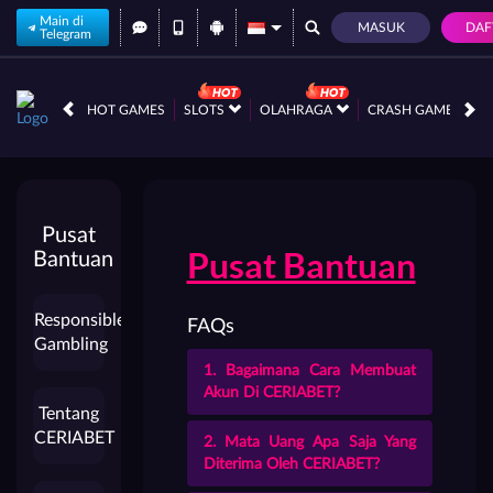
Main di
MASUK
DAF
Telegram
HOT GAMES
SLOTS
OLAHRAGA
CRASH GAME
Pusat
Pusat Bantuan
Bantuan
Responsible
FAQs
Gambling
1. Bagaimana Cara Membuat
Akun Di CERIABET?
Tentang
CERIABET
2. Mata Uang Apa Saja Yang
Diterima Oleh CERIABET?