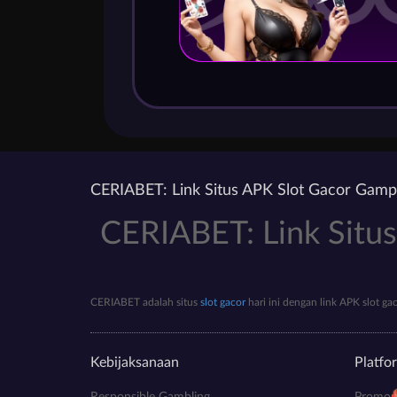
CERIABET: Link Situs APK Slot Gacor Gamp
CERIABET: Link Situ
CERIABET adalah situs
slot gacor
hari ini dengan link APK slot g
Kebijaksanaan
Platfo
Responsible Gambling
Promos