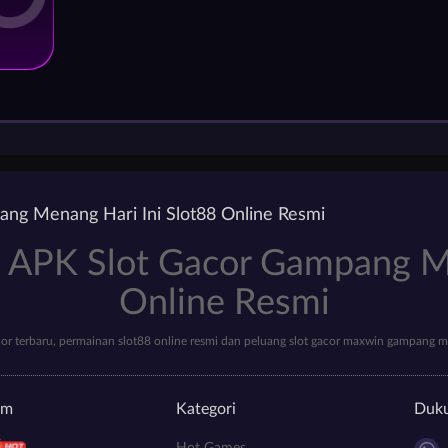
ang Menang Hari Ini Slot88 Online Resmi
s APK Slot Gacor Gampang Me
Online Resmi
acor terbaru, permainan slot88 online resmi dan peluang slot gacor maxwin gampang 
rm
Kategori
Duk
i
Hot Games