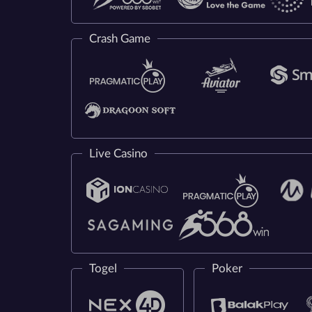
Crash Game
Live Casino
Togel
Poker