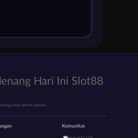
nang Hari Ini Slot88
menang untuk seluruh pemain.
ungan
Komunitas