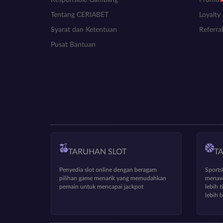
Tentang CERIABET
Loyalty
Syarat dan Ketentuan
Referral
Pusat Bantuan
TARUHAN SLOT
T
Penyedia slot online dengan beragam
Sports
pilihan game menarik yang memudahkan
menawa
pemain untuk mencapai jackpot
lebih 
lebih 