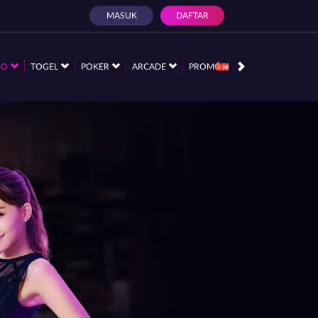
MASUK
DAFTAR
PROMOSI
INO
TOGEL
POKER
ARCADE