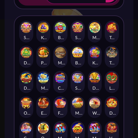
SuperNiubiDeluxe
Kong
BirdsParty
SuperNiubi
Mahjong Wins
TreasureBowl
Dragon Soar - Hyper Wild
Piggy Bank
Mahjong
Blossom of Wealth
KOI TRIO
Trump Card
DragonsGate
Mjolnir
Combo Fruity Bonanza Combo
Super Niubi Fortune X-Huge
DragonsWorld
Lucky Dragons
Open Sesame Mega
Elemental Link Fire
FunkyKingKong
Money Tree - Hyper Wild
Ways of the Holy Horse
Dragon Soar