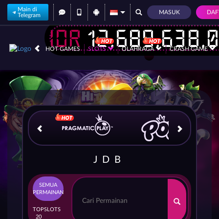
Main di
MASUK
DAF
Telegram
IDR
12,689,638,
HOT GAMES
SLOTS
OLAHRAGA
CRASH GAME
JDB
SEMUA
PERMAINAN
TOP
SLOTS
20