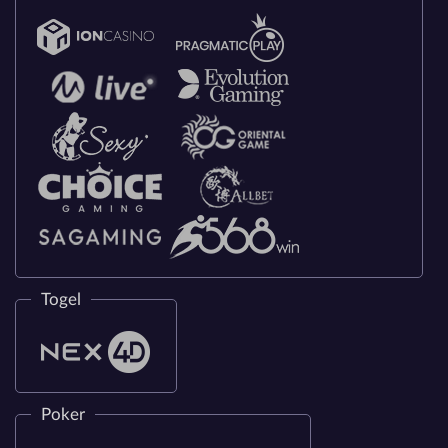
Togel
Poker