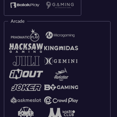
Arcade