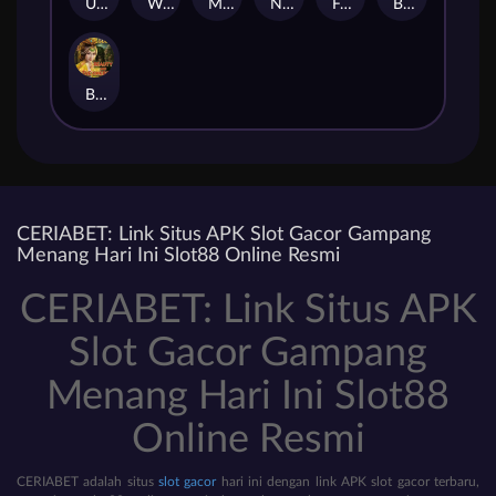
UGO Aztec Gold
Wukong
Moonlight Treasure
Napoleon
Four Treasures
Banana Saga
Beauty And The Kingdom
CERIABET: Link Situs APK Slot Gacor Gampang
Menang Hari Ini Slot88 Online Resmi
CERIABET: Link Situs APK
Slot Gacor Gampang
Menang Hari Ini Slot88
Online Resmi
CERIABET adalah situs
slot gacor
hari ini dengan link APK slot gacor terbaru,