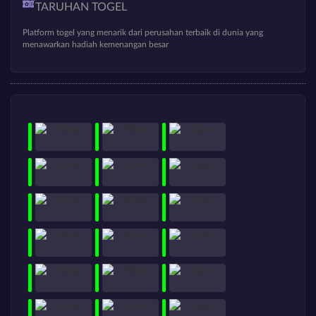
TARUHAN TOGEL
Platform togel yang menarik dari perusahan terbaik di dunia yang
menawarkan hadiah kemenangan besar