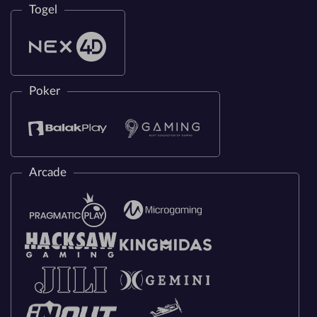
Togel
Poker
Arcade