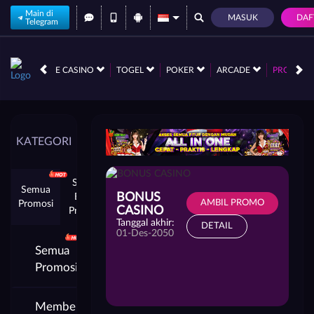
Main di
MASUK
DAF
Telegram
PROMOSI
 GAME
LIVE CASINO
TOGEL
POKER
ARCADE
KATEGORI
Semua
Semua
BONUS
Event
AMBIL PROMO
Promosi
CASINO
Provider
Tanggal akhir:
DETAIL
01-Des-2050
Semua
Promosi
Member