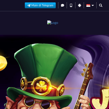
Main di Telegram