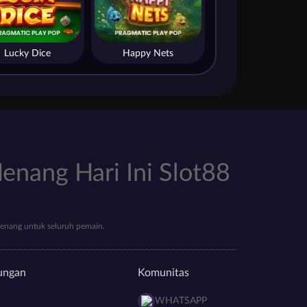
Lucky Dice
Happy Nets
nang Hari Ini Slot88
menang untuk seluruh pemain.
ungan
Komunitas
WHATSAPP