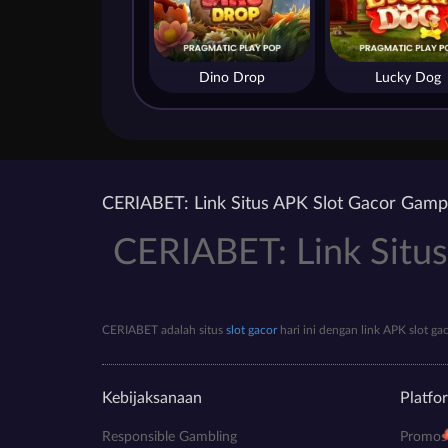
Dino Drop
Lucky Dog
CERIABET: Link Situs APK Slot Gacor Gamp
CERIABET: Link Situ
CERIABET adalah situs
slot gacor
hari ini dengan link APK slot g
Kebijaksanaan
Platfo
Responsible Gambling
Promos