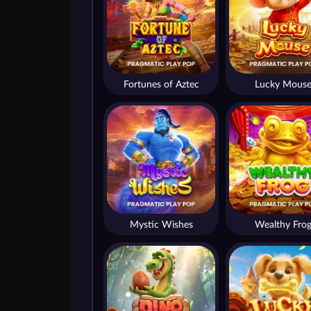
Fortunes of Aztec
Lucky Mous
Mystic Wishes
Wealthy Fro