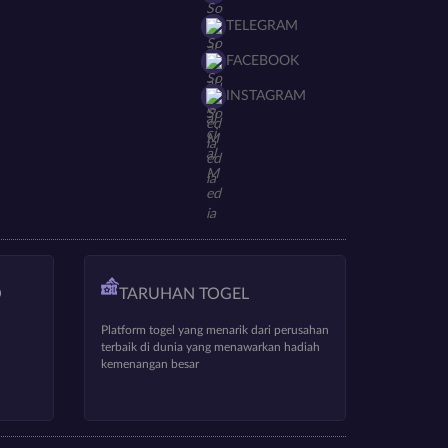
TELEGRAM
FACEBOOK
INSTAGRAM
O
TARUHAN TOGEL
Platform togel yang menarik dari perusahan
terbaik di dunia yang menawarkan hadiah
kemenangan besar