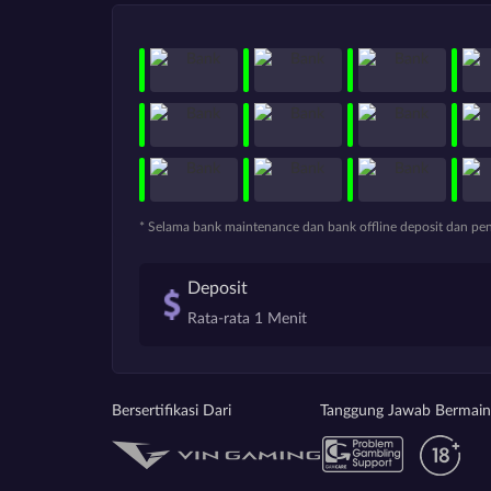
* Selama bank maintenance dan bank offline deposit dan pen
Deposit
Rata-rata 1 Menit
Bersertifikasi Dari
Tanggung Jawab Bermain