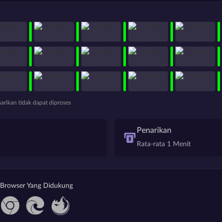
arikan tidak dapat diproses
Penarikan
Rata-rata 1 Menit
Browser Yang Didukung